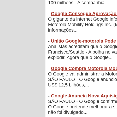
100 milhões. A companhia...
-
Google Consegue Aprovação D
O gigante da internet Google in
Motorola Mobility Holdings Inc. 
informações...
-
União Google-motorola Pode 
Analistas acreditam que o Google
Francisco/Seattle - A bolha no v
explodir. Agora que o Google...
-
Google Compra Motorola Mobi
O Google vai administrar a Moto
SÃO PAULO - O Google anunciou n
US$ 12,5 bilhões,...
-
Google Anuncia Nova Aquisiç
SÃO PAULO - O Google confirmou
O Google pretende melhorar a su
não foi divulgado...