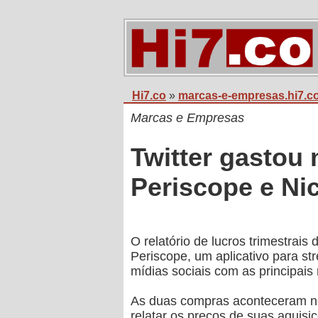
Hi7.co
»
marcas-e-empresas.hi7.c
Marcas e Empresas
Twitter gastou
Periscope e Ni
O relatório de lucros trimestrai
Periscope, um aplicativo para st
mídias sociais com as principai
As duas compras aconteceram no 
relatar os preços de suas aqui