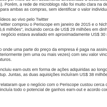
s). Porém, a rede de microblogs não foi muito clara na 
 para ambas as compras, sem identificar o valor individ
ídeos ao vivo pelo Twitter
witter comprou o Periscope em janeiro de 2015 e o Ni
6,6 milhões", incluindo cerca de US$ 29 milhões em din
o negócio estava avaliado em aproximadamente US$ 30
o onde uma parte do preço da empresa é paga na assina
teriormente (em uma ou mais vezes) com seu valor vincu
turos.
cluiu earn-outs em forma de ações adquiridas ao long
tup. Juntas, as duas aquisições incluíram US$ 38 milhõ
relataram que o negócio com o Periscope custou cerca 
 incluía todo o potencial de ganhos earn-out e acordo c